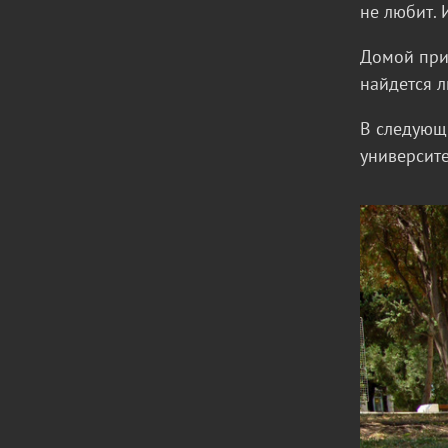
не любит. 
Домой прив
найдется л
В следующи
университ