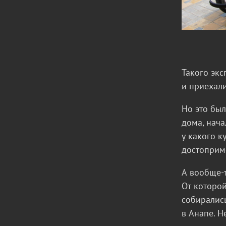
Такого экс
и приехал
Но это был
дома, нача
у какого к
достоприме
А вообще-т
От которой
собирались
в Анапе. Н