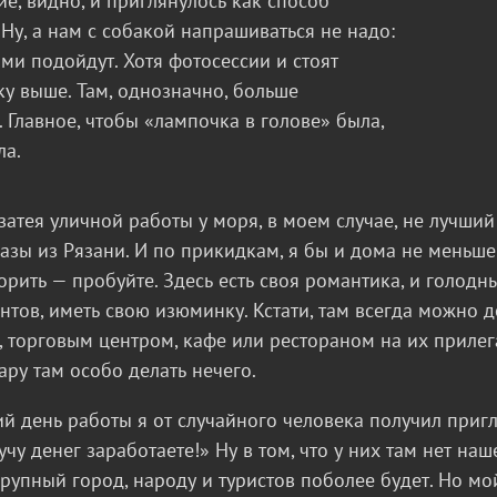
е, видно, и приглянулось как способ
 Ну, а нам с собакой напрашиваться не надо:
ми подойдут. Хотя фотосессии и стоят
ку выше. Там, однозначно, больше
. Главное, чтобы «лампочка в голове» была,
ла.
затея уличной работы у моря, в моем случае, не лучший
азы из Рязани. И по прикидкам, я бы и дома не меньше 
орить — пробуйте. Здесь есть своя романтика, и голод
нтов, иметь свою изюминку. Кстати, там всегда можно 
 торговым центром, кафе или рестораном на их приле
ару там особо делать нечего.
й день работы я от случайного человека получил пригл
Кучу денег заработаете!» Ну в том, что у них там нет на
крупный город, народу и туристов поболее будет. Но мо