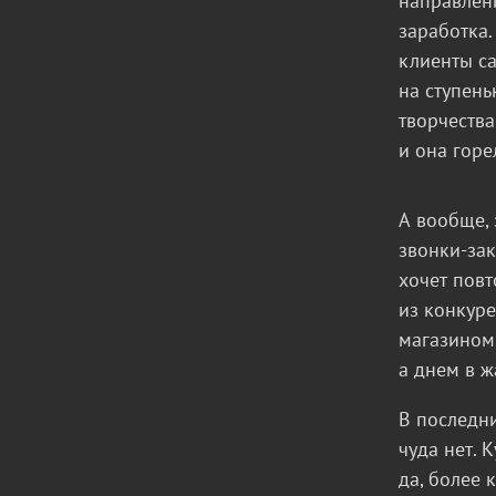
направлени
заработка.
клиенты са
на ступень
творчества
и она горе
А вообще, 
звонки-зак
хочет повт
из конкуре
магазином,
а днем в ж
В последни
чуда нет. 
да, более 