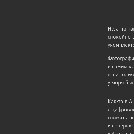
Ну, а на н
спокойно с
укомплект
Фотографии
и самим кл
если тольк
у моря быв
Как-то в 
с цифрово
снимать фо
и соверше
в фотограф