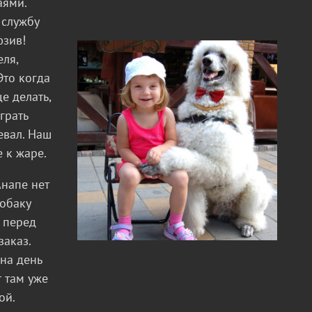
аями.
 службу
юзив!
ля,
Это когда
е делать,
грать
евал. Наш
 к жаре.
Анапе нет
собаку
 перед
заказ.
 на день
т там уже
ой.