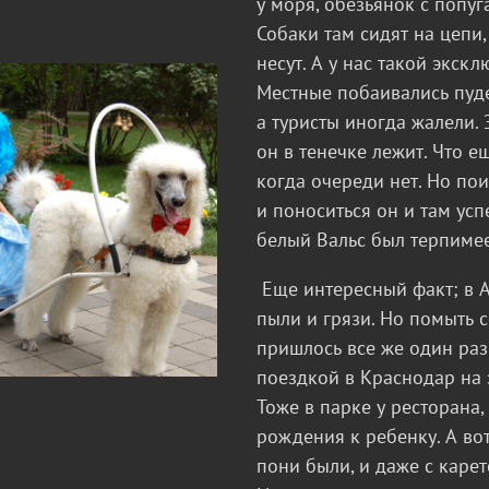
у моря, обезьянок с попуг
Собаки там сидят на цепи,
несут. А у нас такой экскл
Местные побаивались пуде
а туристы иногда жалели. 
он в тенечке лежит. Что ещ
когда очереди нет. Но пои
и поноситься он и там усп
белый Вальс был терпимее
Еще интересный факт; в 
пыли и грязи. Но помыть 
пришлось все же один раз
поездкой в Краснодар на 
Тоже в парке у ресторана,
рождения к ребенку. А во
пони были, и даже с карет