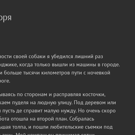
оря
ности своей собаки я убедился лишний раз
енджике, когда только вышли из машины в городе.
и больше тысячи километров пути с ночевкой
роге.
ываясь по сторонам и расправляя косточки,
каем пуделя на людную улицу. Под деревом или
м пусть де справит малую нужду. Но очень скоро
бота отошла на второй план. Собралась
ьшая толпа, и пошли любительские съемки под
и ахи». Мой компаньон принимал сотни,