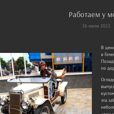
Работаем у м
26 июля 2022
В цен
в Гел
Позад
по до
Огляд
выпус
кусто
эта за
небол
«охи 